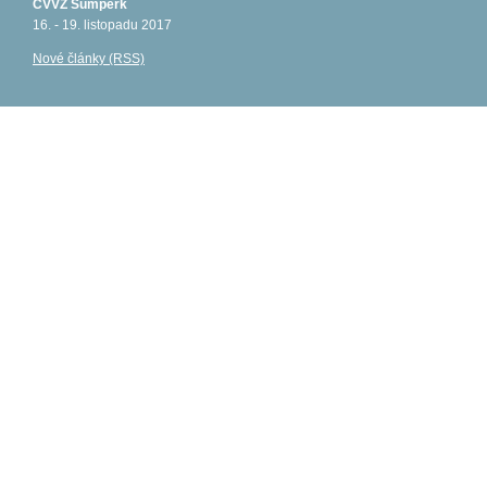
CVVZ Šumperk
16. - 19. listopadu 2017
Nové články (RSS)