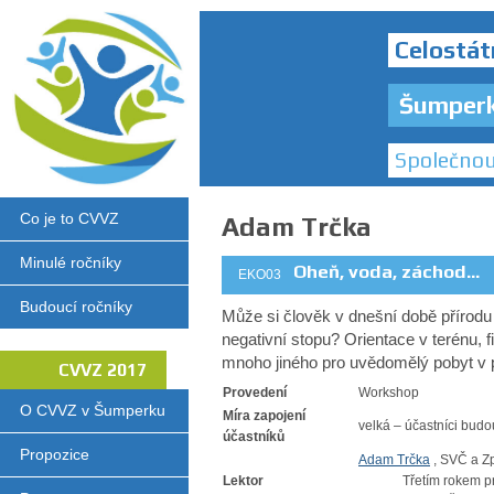
Celostát
Šumper
Společnou
Co je to CVVZ
Adam Trčka
Minulé ročníky
Oheň, voda, záchod...
EKO03
Budoucí ročníky
Může si člověk v dnešní době přírodu 
negativní stopu? Orientace v terénu, f
mnoho jiného pro uvědomělý pobyt v p
CVVZ 2017
Provedení
Workshop
O CVVZ v Šumperku
Míra zapojení
velká – účastníci budo
účastníků
Propozice
Adam Trčka
, SVČ a Z
Lektor
Třetím rokem p