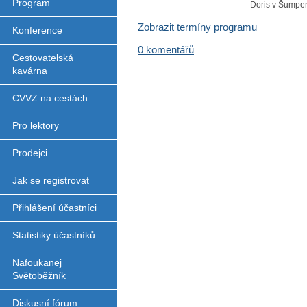
Program
Doris v Šumper
Zobrazit termíny programu
Konference
0 komentářů
Cestovatelská
kavárna
CVVZ na cestách
Pro lektory
Prodejci
Jak se registrovat
Přihlášení účastníci
Statistiky účastníků
Nafoukanej
Světoběžník
Diskusní fórum